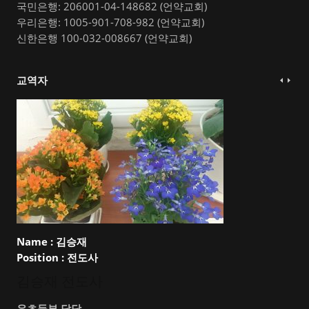
국민은행: 206001-04-148682 (언약교회)
우리은행: 1005-901-708-982 (언약교회)
신한은행 100-032-008667 (언약교회)
교역자
Name :
김승재
Position :
전도사
김승재 전도사
유초등부 담당