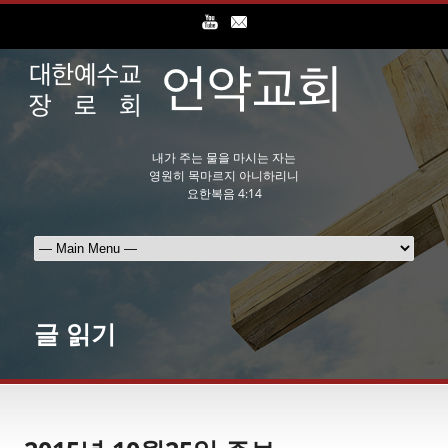
내가 주는 물을 마시는 자는
영원히 목마르지 아니하리니
요한복음 4:14
글 읽기