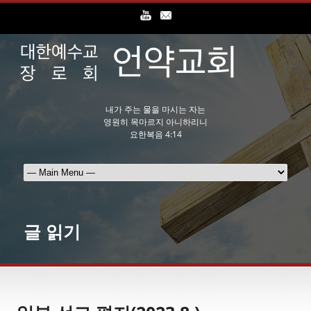
내가 주는 물을 마시는 자는
영원히 목마르지 아니하리니
요한복음 4:14
글 읽기