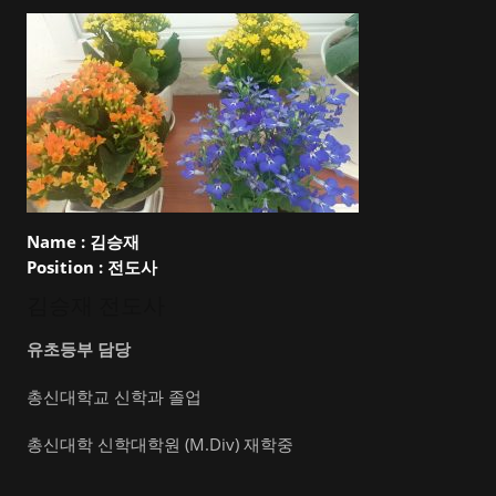
Name :
김승재
Position :
전도사
김승재 전도사
유초등부 담당
총신대학교 신학과 졸업
총신대학 신학대학원 (M.Div) 재학중