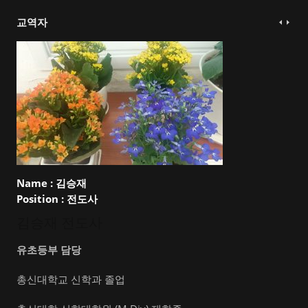
교역자
Name :
김승재
Position :
전도사
김승재 전도사
유초등부 담당
총신대학교 신학과 졸업