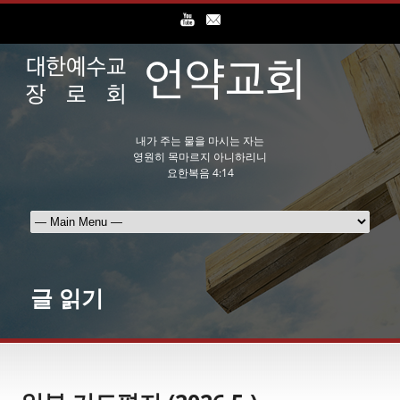
내가 주는 물을 마시는 자는
영원히 목마르지 아니하리니
요한복음 4:14
글 읽기