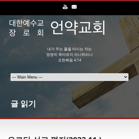
내가 주는 물을 마시는 자는
영원히 목마르지 아니하리니
요한복음 4:14
글 읽기