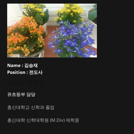
Name :
김승재
Position :
전도사
김승재 전도사
유초등부 담당
총신대학교 신학과 졸업
총신대학 신학대학원 (M.Div) 재학중