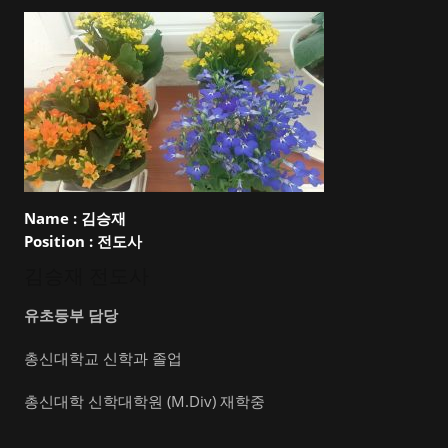
Name :
김승재
Position :
전도사
김승재 전도사
유초등부 담당
총신대학교 신학과 졸업
총신대학 신학대학원 (M.Div) 재학중