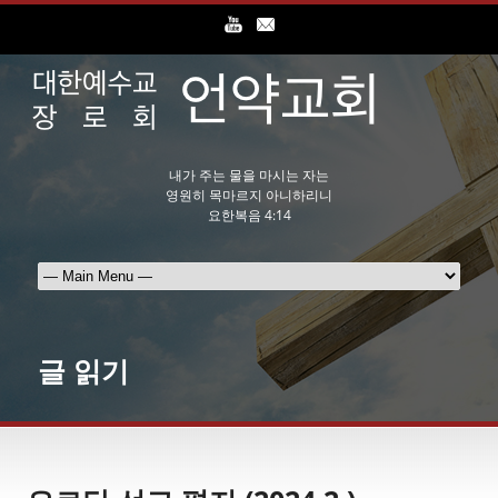
내가 주는 물을 마시는 자는
영원히 목마르지 아니하리니
요한복음 4:14
글 읽기