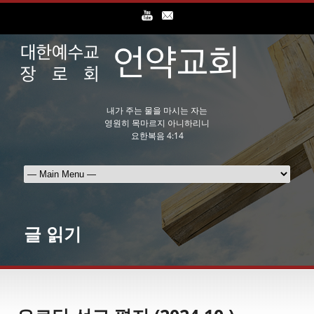
내가 주는 물을 마시는 자는
영원히 목마르지 아니하리니
요한복음 4:14
글 읽기