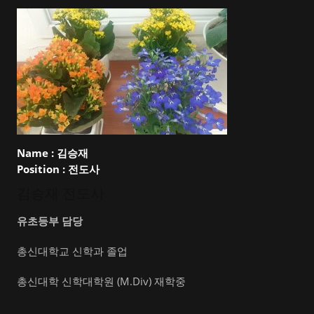
Name :
김승재
Position :
전도사
김승재 전도사
유초등부 담당
총신대학교 신학과 졸업
총신대학 신학대학원 (M.Div) 재학중