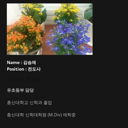
Name :
김승재
Position :
전도사
김승재 전도사
유초등부 담당
총신대학교 신학과 졸업
총신대학 신학대학원 (M.Div) 재학중