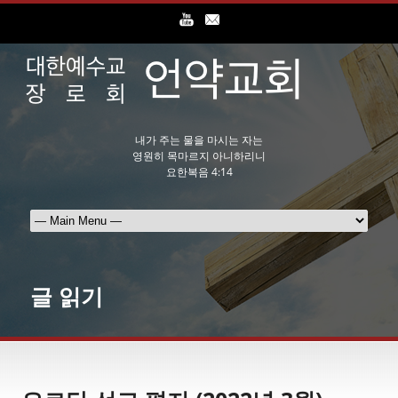
내가 주는 물을 마시는 자는
영원히 목마르지 아니하리니
요한복음 4:14
글 읽기