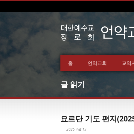
홈
언약교회
교역
글 읽기
요르단 기도 편지(2025.
2025 4월 19