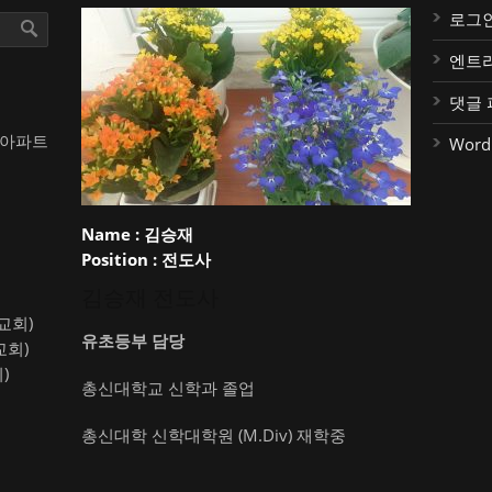
로그
엔트
댓글 
대아파트
Word
Name :
김승재
Position :
전도사
김승재 전도사
약교회)
유초등부 담당
교회)
)
총신대학교 신학과 졸업
총신대학 신학대학원 (M.Div) 재학중