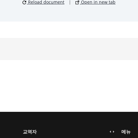
Reload document
|
Open in new tab
교역자
메뉴