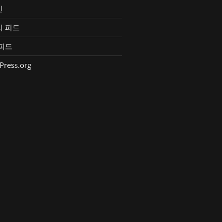
인
리 피드
피드
Press.org