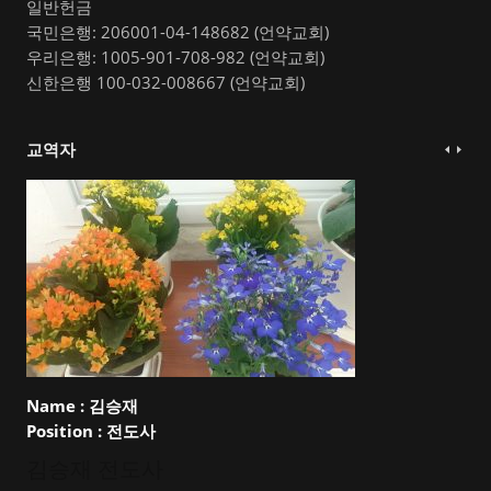
일반헌금
국민은행: 206001-04-148682 (언약교회)
우리은행: 1005-901-708-982 (언약교회)
신한은행 100-032-008667 (언약교회)
교역자
Name :
김승재
Position :
전도사
김승재 전도사