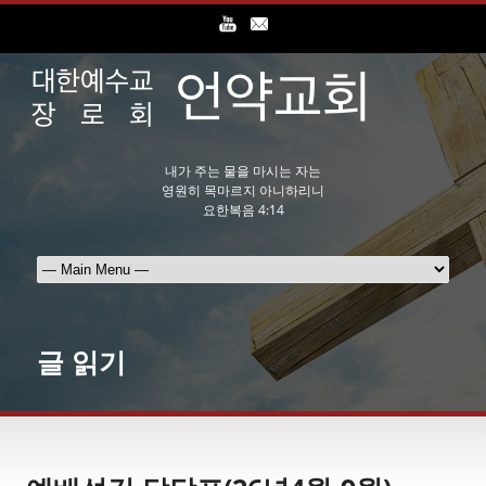
내가 주는 물을 마시는 자는
영원히 목마르지 아니하리니
요한복음 4:14
글 읽기