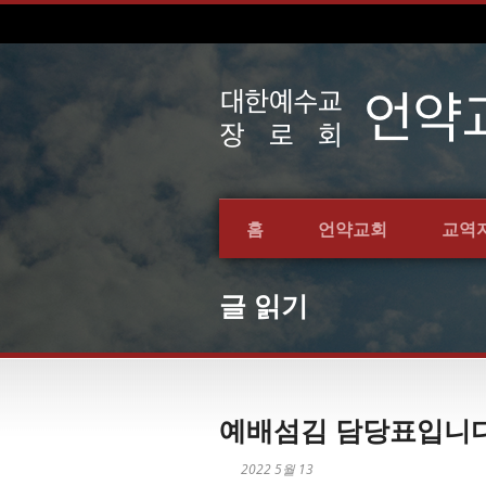
홈
언약교회
교역
글 읽기
예배섬김 담당표입니다(2
2022 5월 13