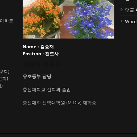
댓글 
대아파트
Word
Name :
김승재
Position :
전도사
김승재 전도사
약교회)
유초등부 담당
교회)
)
총신대학교 신학과 졸업
총신대학 신학대학원 (M.Div) 재학중