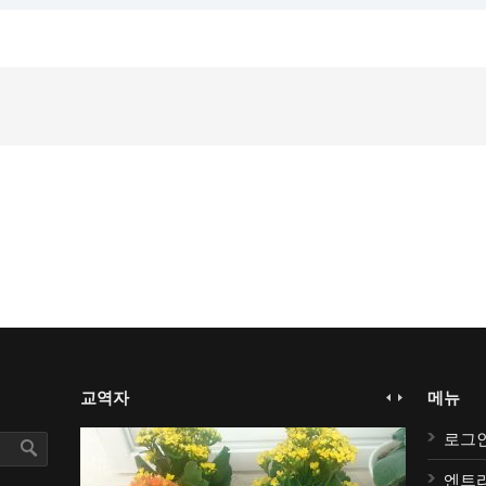
교역자
메뉴
로그
엔트