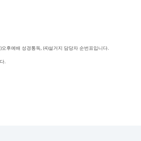
 (3)오후예배 성경통독, (4)설거지 담당자 순번표입니다.
다.