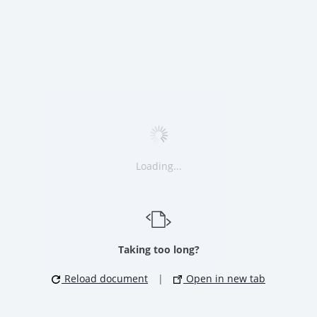
Loading...
Taking too long?
Reload document
|
Open in new tab