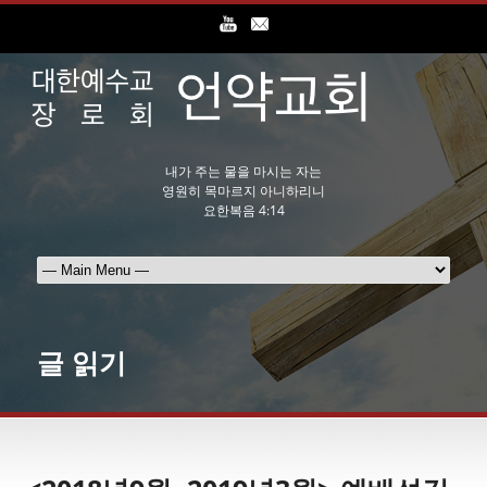
내가 주는 물을 마시는 자는
영원히 목마르지 아니하리니
요한복음 4:14
글 읽기