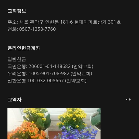
교회정보
주소: 서울 관악구 인헌동 181-6 현대아파트상가 301호
전화: 0507-1358-7760
온라인헌금계좌
일반헌금
국민은행: 206001-04-148682 (언약교회)
우리은행: 1005-901-708-982 (언약교회)
신한은행 100-032-008667 (언약교회)
교역자