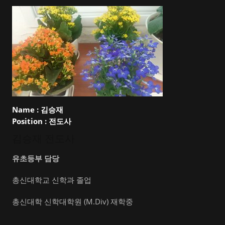
Name :
김승재
Position :
전도사
김승재 전도사
유초등부 담당
총신대학교 신학과 졸업
총신대학 신학대학원 (M.Div) 재학중