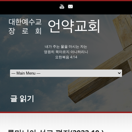
내가 주는 물을 마시는 자는
영원히 목마르지 아니하리니
요한복음 4:14
글 읽기