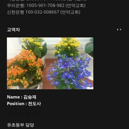
우리은행: 1005-901-708-982 (언약교회)
신한은행 100-032-008667 (언약교회)
교역자
Name :
김승재
Position :
전도사
김승재 전도사
유초등부 담당