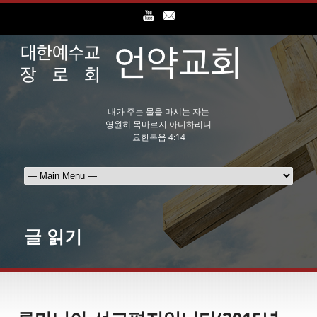
내가 주는 물을 마시는 자는
영원히 목마르지 아니하리니
요한복음 4:14
글 읽기