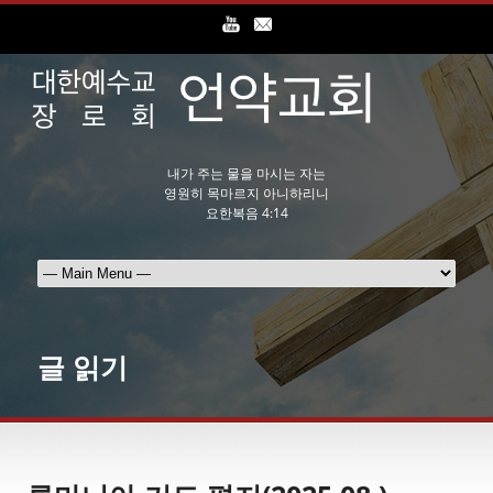
내가 주는 물을 마시는 자는
영원히 목마르지 아니하리니
요한복음 4:14
글 읽기