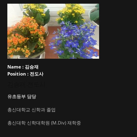
Name :
김승재
Position :
전도사
김승재 전도사
유초등부 담당
총신대학교 신학과 졸업
총신대학 신학대학원 (M.Div) 재학중